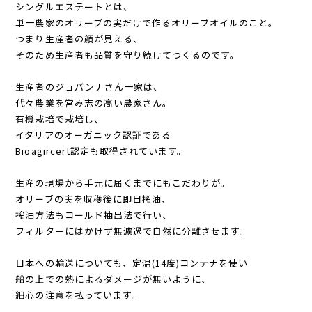
シングルエステートとは、
単一農家のオリーブの実だけで作るオリーブオイルのこと。
つまり生産者の顔が見える、
そのため生産者も品質を守り続けてつくるのです。
生産者のジョバンナさん一家は、
代々農業を営み志の高い農家さん。
有機栽培で栽培し、
イタリアのオーガニック認証である
Bioagircert認定も取得されています。
生産の現場から手元に届くまでにもこだわりが。
オリーブの実を収穫後に即日搾油、
搾油方法もコールド抽出法で行い、
フィルターにはかけず無濾過で自然に分離させます。
日本への輸送についても、定温(14度)コンテナを使い
船の上での熱によるダメージが無いように、
細心の注意を払っています。