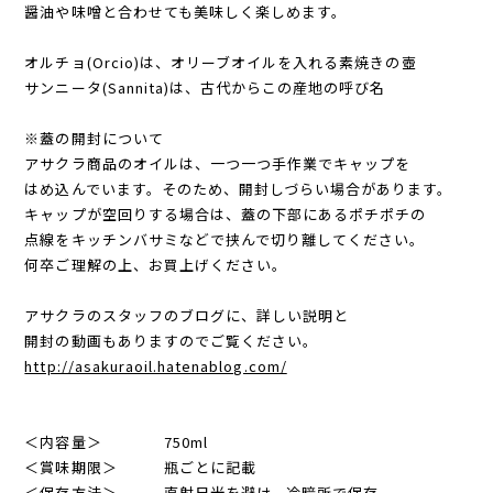
醤油や味噌と合わせても美味しく楽しめます。
オルチョ(Orcio)は、オリーブオイルを入れる素焼きの壺
サンニータ(Sannita)は、古代からこの産地の呼び名
※蓋の開封について
アサクラ商品のオイルは、一つ一つ手作業でキャップを
はめ込んでいます。そのため、開封しづらい場合があります。
キャップが空回りする場合は、蓋の下部にあるポチポチの
点線をキッチンバサミなどで挟んで切り離してください。
何卒ご理解の上、お買上げください。
アサクラのスタッフのブログに、詳しい説明と
開封の動画もありますのでご覧ください。
http://asakuraoil.hatenablog.com/
＜内容量＞ 750ml
＜賞味期限＞ 瓶ごとに記載
＜保存方法＞ 直射日光を避け、冷暗所で保存